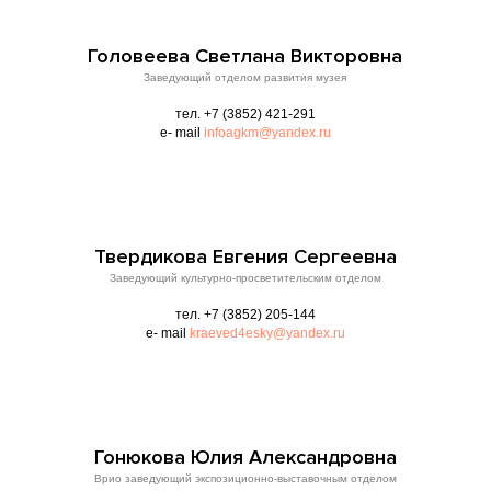
Головеева Светлана Викторовна
Заведующий отделом развития музея
тел. +7 (3852) 421-291
e- mail
infoagkm@yandex.ru
Твердикова Евгения Сергеевна
Заведующий культурно-просветительским отделом
тел. +7 (3852) 205-144
e- mail
kraeved4esky@yandex.ru
Гонюкова Юлия Александровна
Врио заведующий экспозиционно-выставочным отделом