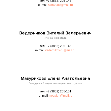
тел. +7 (3852) 205-146
e- mail
slon7980@mail.ru
Ведерников Виталий Валерьевич
Учёный секретарь
тел. +7 (3852) 205-146
e- mail
vedernikov75@mail.ru
Мазурикова Елена Анатольевна
Заведующий научно-методическим отделом
тел. +7 (3852) 205-151
e- mail
moagkm@mail.ru