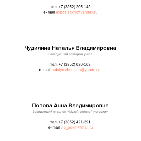
тел. +7 (3852) 205-143
e- mail
expoz.agkm@yandex.ru
Чудилина Наталья Владимировна
Заведующий сектором учета
тел. +7 (3852) 630-163
e- mail
natalya.chudilina@yandex.ru
Попова Анна Владимировна
Заведующий отделом «Музей военной истории»
тел. +7 (3852) 421-291
e- mail
vio_agkm@mail.ru