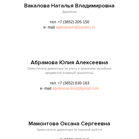
Вакалова Наталья Владимировна
Директор
тел. +7 (3852) 205-150
e- mail
agkmpriem@yandex.ru
Абрамова Юлия Алексеевна
Заместитель директора по учету и хранению музейных
предметов (главный хранитель)
тел. +7 (3852) 630-163
e- mail
abramova.fond@gmail.com
Мамонтова Оксана Сергеевна
Заместитель директора по научной работе